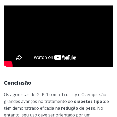
Conclusão
Os agonistas do GLP-1 como Trulicity e Ozempic são
grandes avanços no tratamento do
diabetes tipo 2
e
têm demonstrado eficácia na
redução de peso
. No
entanto, seu uso deve ser orientado por um